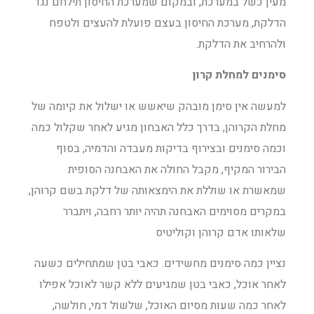
מעין כשל במערכת, ובמקום שמערכת החיסון תילחם נגד
הדלקת, מערכת החיסון בעצם פועלת להעצים ולטפח
ולהרחיב את הדלקת.
סימנים למחלת קרון
למעשה אין סימן מובהק שיאשש או ישלול את קיומה של
מחלת הקרוהן, בדרך כלל האבחון מגיע לאחר שקלול כמה
וכמה סימנים ובצירוף בדיקות מעבדה והדמיה, בסוף
הבירור המקיף, מקבל החולה את האבחנה הסופית
שמאשרת או שוללת את הימצאותה של דלקת בשם קרוהן,
במקרים מסוימים האבחנה תהיה יותר רחבה, ויתברר
שלאותו אדם קרוהן וקוליטיס
נציין כמה סימנים מחשידים. כאבי בטן שמתחילים כשעה
לאחר אוכל, כאבי בטן שמגיעים ללא קשר לאוכל אפילו
לאחר כמה שעות מסיום האוכל, שלשול דמי, חולשה,