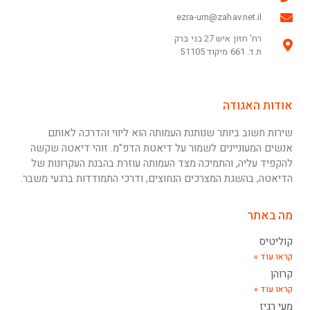
ezra-um@zahav.net.il
רח' חזון איש 27 בני ברק
ת.ד. 661 מיקוד 51105
אודות האגודה
שירות חשוב ביותר שנותנת העמותה הוא ליווי והדרכה לאותם
אנשים המעוניינים לשמור על דיאטת הדפ"מ. זוהי דיאטה שקשה
להקפיד עליה, והתמיכה מצד העמותה עוזרת בהבנת העקרונות של
הדיאטה, בהשגת המצרכים הנחוצים, ודרכי התמודדות ברגעי משבר.
מה באתר
קוליטיס
קראו עוד »
קרוהן
קראו עוד »
מעי רגיז