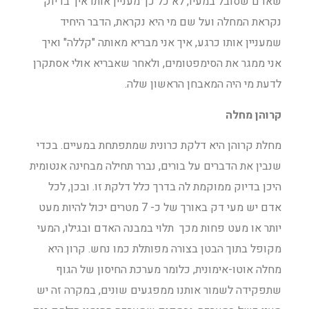
שאדם שסובל במעיו, לא כל כך מעניין אותו איך בדיוק
נקראת המחלה ועל שם מי היא נקראת, הדבר היחיד
שמעניין אותו כרגע, איך אני מבריא מאותה "קללה" ואיך
אני ממגר את הסימפטומים, ולאחר שאבריא אולי אסתקרן
לדעת מי היה המאבחן הראשון שלה.
קרוהן מחלה
מחלת קרוהן היא דלקת כרונית שמתפתחת במעיים. בכדי
שנבין את הדברים על בורים, נברר תחילה מבחינה אנטומית
היכן בדיוק ממוקמת לה בדרך כלל דלקת זו. ובכן, לכל
אדם יש מעי דק באורך של כ- 7 מטרים יכול להיות מעט
יותר או מעט פחות מכך תלוי במבנה האדם ובגילו, המעי
מקופל בתוך הבטן בצורה מפותלת כמו נחש. קרון היא
מחלה אוטו-אימונית, כלומר מערכת החיסון של הגוף
שתפקידה לשמור אותנו ממפגעים שונים, במקרה זה יש