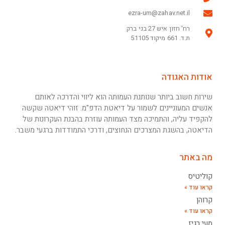
ezra-um@zahav.net.il
רח' חזון איש 27 בני ברק
ת.ד. 661 מיקוד 51105
אודות האגודה
שירות חשוב ביותר שנותנת העמותה הוא ליווי והדרכה לאותם
אנשים המעוניינים לשמור על דיאטת הדפ"מ. זוהי דיאטה שקשה
להקפיד עליה, והתמיכה מצד העמותה עוזרת בהבנת העקרונות של
הדיאטה, בהשגת המצרכים הנחוצים, ודרכי התמודדות ברגעי משבר.
מה באתר
קוליטיס
קראו עוד »
קרוהן
קראו עוד »
מעי רגיז