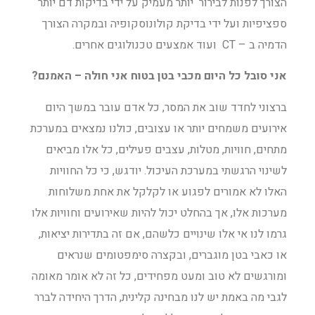
הצורך לפנות לבירור יותר מעמיק על ידי בדיקות דם יותר
ספציפיות ועל ידי בדיקת קולונוסקופיה ובמקרה הצורך
הדמיה ב – CT ועוד אמצעים טכנולוגים אחרים.
אני סובל כל היום מכבי בטן בטוח אני חולה – האמנם?
ברצוני לחדד שוב את המסר, כל אדם עובר במשך היום
אירועים משמחים יותר או עצובים, כולנו נמצאים במערכת
מתחים, חוויות, מטלות, עצבים פעילים, כל אלו מביאים
לשינוי הרגשתי במערכת העיכול. יודגש, כי כל החוויות
האלו לא אמורים לפגוע או לקלקל את אחת משלוחות
מערכות אלו, אך בהחלט יכול להיות שאירועים וחוויות אלו
גרמו לנו אי אלו שינויים כלשהם, אם זה בתדירות יציאות,
או כאבי בטן מוגברים, ובקצרה סימפטומים שנראים
ומורגשים לא טוב ומעט מפחידים, כל זה לא אומר מאומה
לגבי מה באמת יש לנו מבחינה קלינית, הדרך היחידה לברר