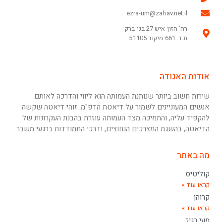
ezra-um@zahav.net.il
רח' חזון איש 27 בני ברק
ת.ד. 661 מיקוד 51105
אודות האגודה
שירות חשוב ביותר שנותנת העמותה הוא ליווי והדרכה לאותם
אנשים המעוניינים לשמור על דיאטת הדפ"מ. זוהי דיאטה שקשה
להקפיד עליה, והתמיכה מצד העמותה עוזרת בהבנת העקרונות של
הדיאטה, בהשגת המצרכים הנחוצים, ודרכי התמודדות ברגעי משבר.
מה באתר
קוליטיס
קראו עוד »
קרוהן
קראו עוד »
מעי רגיז