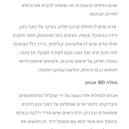
שהם גורמים ובעצם זה מה שאמור להביא את הרופא
לחיזוק אבחנתו.
אדם שיש לו מחלת קרוהן יתלונן בעיקר על כאבי בטן,
ירידה במשקל, אנמיה, פצעים בפה (אפטות), חוסר תיאבון.
ואילו אדם שיש לו אולצרטיב קוליטיס, בדרך כלל המשקל
יהיה תקין יציב ואף נוטה מעט לעודף משקל, אך מנגד,
החולה יתלונן על יציאות מרובות, ולעיתים יציאות ריריות
ויציאות רבות ודמיות, חולשה עמוקה ואנמיה.
מחלה IBD אבחון
אבחון למחלות אלו נעשה על ידי שקלול הסימפטומים
והבדיקות, כלומר אדם שמתלונן על כאבי בטן חזקים
וממושכים ובבדיק הדם רואים שיש מדדי דלקת גבוהים
ובנוסף הוא אנמי והוא עם משקל ירוד, זה מאשש את